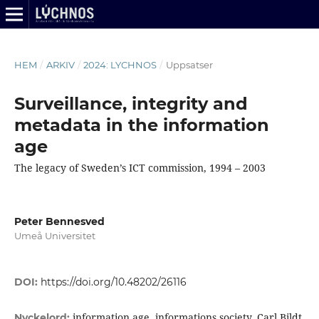
HEM
/
ARKIV
/
2024: LYCHNOS
/
Uppsatser
Surveillance, integrity and
metadata in the information
age
The legacy of Sweden’s ICT commission, 1994 – 2003
Peter Bennesved
Umeå Universitet
DOI:
https://doi.org/10.48202/26116
information age, informations society, Carl Bildt,
Nyckelord: