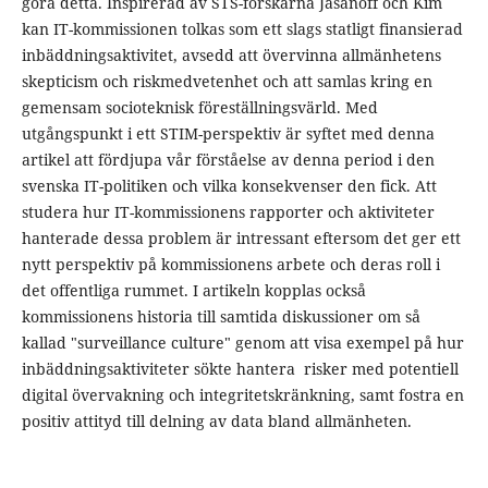
göra detta. Inspirerad av STS-forskarna Jasanoff och Kim
kan IT-kommissionen tolkas som ett slags statligt finansierad
inbäddningsaktivitet, avsedd att övervinna allmänhetens
skepticism och riskmedvetenhet och att samlas kring en
gemensam socioteknisk föreställningsvärld. Med
utgångspunkt i ett STIM-perspektiv är syftet med denna
artikel att fördjupa vår förståelse av denna period i den
svenska IT-politiken och vilka konsekvenser den fick. Att
studera hur IT-kommissionens rapporter och aktiviteter
hanterade dessa problem är intressant eftersom det ger ett
nytt perspektiv på kommissionens arbete och deras roll i
det offentliga rummet. I artikeln kopplas också
kommissionens historia till samtida diskussioner om så
kallad "surveillance culture" genom att visa exempel på hur
inbäddningsaktiviteter sökte hantera risker med potentiell
digital övervakning och integritetskränkning, samt fostra en
positiv attityd till delning av data bland allmänheten.