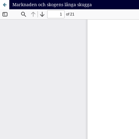
Marknaden och skogens långa skugga